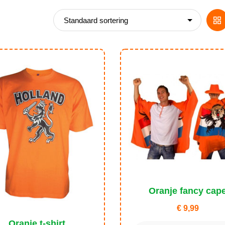
G
V
Oranje fancy cap
€
9,99
Oranje t-shirt