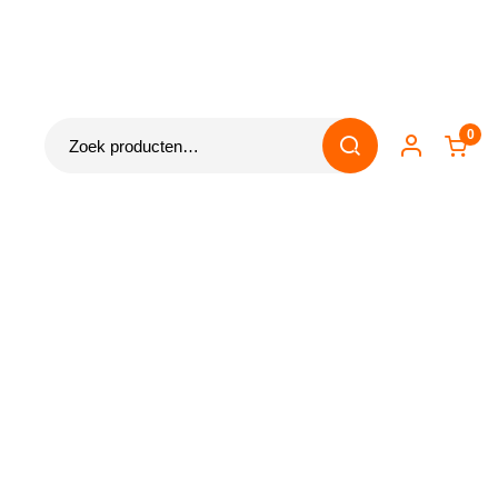
Zoeken
0
naar: