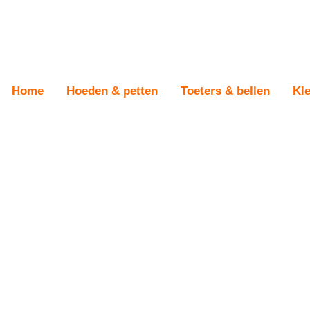
Skip
Skip
Home
Hoeden & petten
Toeters & bellen
Kl
to
to
navigation
content