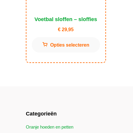
Voetbal sloffen – sloffies
€
29,95
Dit
Opties selecteren
product
heeft
meerdere
variaties.
Deze
optie
kan
gekozen
worden
Categorieën
op
de
Oranje hoeden en petten
productpagina