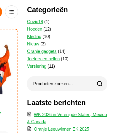
Categorieën
rid
List
1
Covid19
1
iew
View
product
12
Hoeden
12
10
producten
Kleding
10
3
producten
Nieuw
3
producten
14
Oranje gadgets
14
producten
10
Toeters en bellen
10
11
producten
Versiering
11
producten
Laatste berichten
e
WK 2026 in Verenigde Staten, Mexico
& Canada
Oranje Leeuwinnen EK 2025