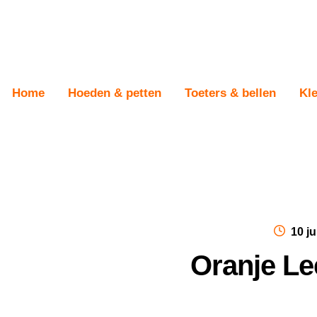
Skip
Skip
Home
Hoeden & petten
Toeters & bellen
Kl
to
to
navigation
content
Post
10 ju
on
Oranje L