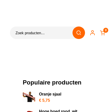
Zoeken
0
naar:
Populaire producten
Oranje sjaal
€
5,75
Hoge hoed rood, wit,