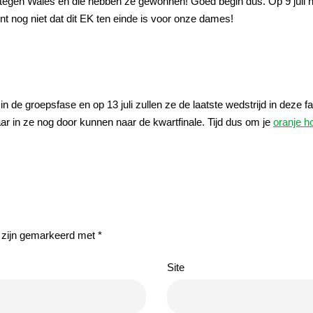
i tegen Wales en die hebben ze gewonnen! Goed begin dus. Op 9 juli
t nog niet dat dit EK ten einde is voor onze dames!
 de groepsfase en op 13 juli zullen ze de laatste wedstrijd in deze f
ar in ze nog door kunnen naar de kwartfinale. Tijd dus om je
oranje h
n zijn gemarkeerd met
*
Site