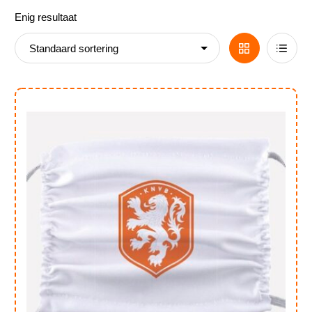
Enig resultaat
Nieuws
Grid
List
View
View