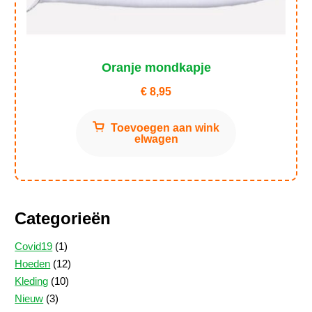
Oranje mondkapje
€
8,95
Toevoegen aan wink
elwagen
Categorieën
1
Covid19
1
product
12
Hoeden
12
10
producten
Kleding
10
3
producten
Nieuw
3