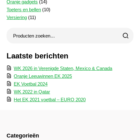
producten
14
Oranje gadgets
14
producten
10
Toeters en bellen
10
11
producten
Versiering
11
producten
Laatste berichten
WK 2026 in Verenigde Staten, Mexico & Canada
Oranje Leeuwinnen EK 2025
EK Voetbal 2024
WK 2022 in Qatar
Het EK 2021 voetbal – EURO 2020
Categorieën