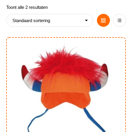
Toont alle 2 resultaten
Nieuws
Grid
List
View
View