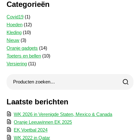
Categorieën
1
Covid19
1
product
12
Hoeden
12
10
producten
Kleding
10
3
producten
Nieuw
3
producten
14
Oranje gadgets
14
producten
10
Toeters en bellen
10
11
producten
Versiering
11
producten
Laatste berichten
WK 2026 in Verenigde Staten, Mexico & Canada
Oranje Leeuwinnen EK 2025
EK Voetbal 2024
WK 2022 in Qatar