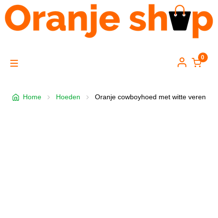
0
Skip
Skip
to
to
M
navigation
content
Home
e
Home
Hoeden
Oranje cowboyhoed met witte veren
Hoeden & petten
n
Toeters & bellen
u
Kleding
Versiering
Gadgets