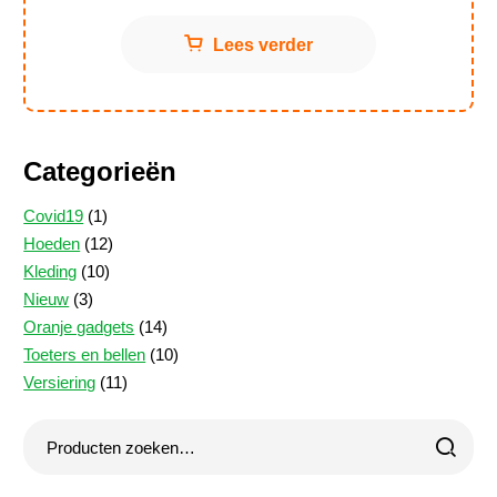
Lees verder
Categorieën
1
Covid19
1
product
12
Hoeden
12
10
producten
Kleding
10
3
producten
Nieuw
3
producten
14
Oranje gadgets
14
producten
10
Toeters en bellen
10
11
producten
Versiering
11
producten