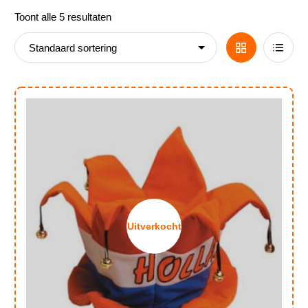
Toont alle 5 resultaten
Nieuws
Grid
List
View
View
Uitverkocht