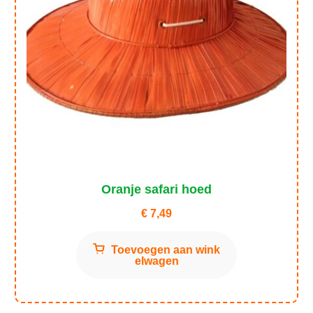
Oranje safari hoed
€
7,49
Toevoegen aan wink
elwagen