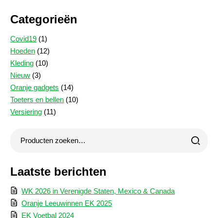
Categorieën
1
Covid19
1
product
12
Hoeden
12
10
producten
Kleding
10
3
producten
Nieuw
3
producten
14
Oranje gadgets
14
producten
10
Toeters en bellen
10
11
producten
Versiering
11
producten
Laatste berichten
WK 2026 in Verenigde Staten, Mexico & Canada
Oranje Leeuwinnen EK 2025
EK Voetbal 2024