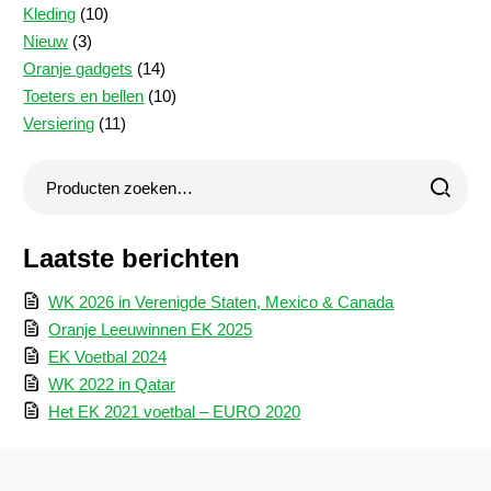
10
producten
Kleding
10
3
producten
Nieuw
3
producten
14
Oranje gadgets
14
producten
10
Toeters en bellen
10
11
producten
Versiering
11
producten
Laatste berichten
WK 2026 in Verenigde Staten, Mexico & Canada
Oranje Leeuwinnen EK 2025
EK Voetbal 2024
WK 2022 in Qatar
Het EK 2021 voetbal – EURO 2020