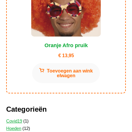
Oranje Afro pruik
€
13,95
Toevoegen aan wink
elwagen
Categorieën
1
Covid19
1
product
12
Hoeden
12