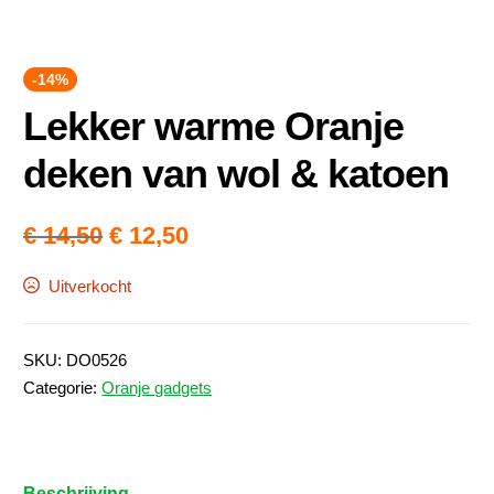
-14%
Lekker warme Oranje
deken van wol & katoen
Oorspronkelijke
Huidige
€
14,50
€
12,50
prijs
prijs
Uitverkocht
was:
is:
€ 14,50.
€ 12,50.
SKU:
DO0526
Categorie:
Oranje gadgets
Beschrijving