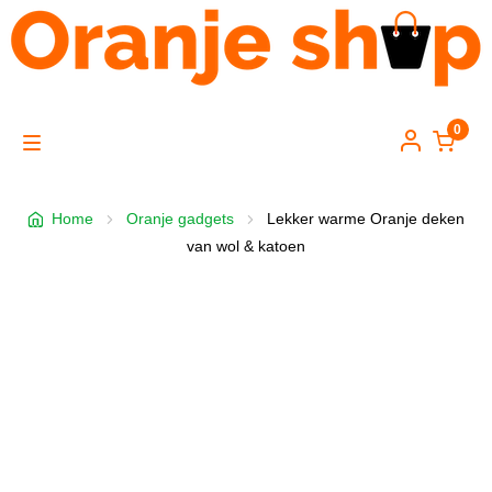
0
Skip
Skip
to
to
M
navigation
content
Home
e
Home
Oranje gadgets
Lekker warme Oranje deken
van wol & katoen
Hoeden & petten
n
Toeters & bellen
u
Kleding
Versiering
Gadgets