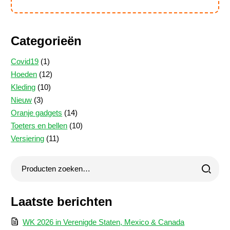
Categorieën
1
Covid19
1
product
12
Hoeden
12
10
producten
Kleding
10
3
producten
Nieuw
3
producten
14
Oranje gadgets
14
producten
10
Toeters en bellen
10
11
producten
Versiering
11
producten
Laatste berichten
WK 2026 in Verenigde Staten, Mexico & Canada